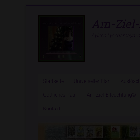
Zum
Inhalt
Am-Ziel-
springen
Ayleen Lyschamaya: ne
Startseite
Universeller Plan
Auslösc
Göttliches Paar
Am-Ziel-Erleuchtung©
Kontakt