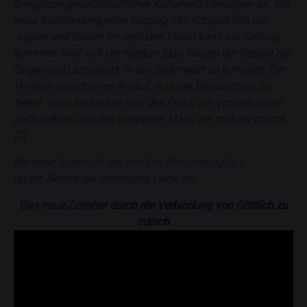
Ereignisse gesellschaftlicher Kulturveränderungen an.
Die
neue Bestimmung einer Fügung (die Konjunktion von
Jupiter und Saturn im sechsten Haus) kann zur Geltung
kommen, weil sich der Neptun (das Prinzip der Gestalt der
Gegenwart) anschickt, in die Gegenwart zu kommen. Der
Himmel nimmt einen Anlauf, in unser Bewusstsein zu
treten. Dazu bedient er sich des Pluto, um Vorstellungen
aufzuheben, und des doppelten Mars, der mobiler macht.
[2]
Die neue
Botschaft der Am-Ziel-Erleuchtung(AL)
lautet: Nehmt die universelle Liebe an.
Das neue Zeitalter
durch die Verbindung von Göttlich zu
irdisch