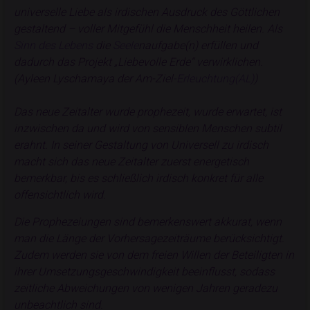
universelle Liebe als irdischen Ausdruck des Göttlichen
gestaltend – voller Mitgefühl die Menschheit heilen. Als
Sinn des Lebens
die
Seele
naufgabe(n) erfüllen und
dadurch das Projekt „Liebevolle Erde“ verwirklichen.
(Ayleen Lyschamaya der Am-Ziel
-Erleuchtung(AL)
)
Das neue Zeitalter wurde prophezeit, wurde erwartet, ist
inzwischen da und wird von sensiblen Menschen subtil
erahnt. In seiner Gestaltung von Universell zu irdisch
macht sich das neue Zeitalter zuerst energetisch
bemerkbar, bis es schließlich irdisch konkret für alle
offensichtlich wird.
Die Prophezeiungen sind bemerkenswert akkurat, wenn
man die Länge der Vorhersagezeiträume berücksichtigt.
Zudem werden sie von dem freien Willen der Beteiligten in
ihrer Umsetzungsgeschwindigkeit beeinflusst, sodass
zeitliche Abweichungen von wenigen Jahren geradezu
unbeachtlich sind.