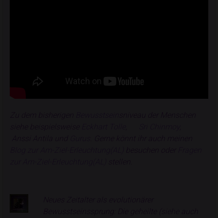
Zu dem bisherigen
Bewusstsein
sniveau der Menschen
siehe beispielsweise
Eckhart Tolle
,
Sri Chinmoy
,
Anssi Antila
und
Gurus
. Gerne könnt ihr auch meinen
Blog zur Am-Ziel-Erleuchtung(AL)
besuchen oder
Fragen
zur Am-Ziel-Erleuchtung(AL)
stellen.
Neues Zeitalter als evolutionärer
Bewusstseinssprung: Die geheilte (siehe auch