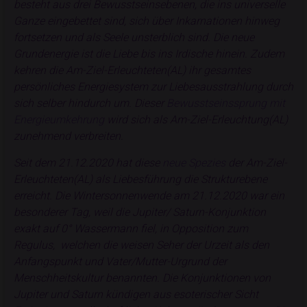
besteht aus drei Bewusstseinsebenen, die ins universelle
Ganze eingebettet sind, sich über Inkarnationen hinweg
fortsetzen und als Seele unsterblich sind. Die neue
Grundenergie ist die Liebe bis ins Irdische hinein. Zudem
kehren die Am-Ziel-Erleuchteten(AL) ihr gesamtes
persönliches Energiesystem zur Liebesausstrahlung durch
sich selber hindurch um. Dieser
Bewusstseinssprung mit
Energieumkehrung
wird sich als Am-Ziel-Erleuchtung(AL)
zunehmend verbreiten.
Seit dem 21.12.2020 hat diese
neue Spezies
der Am-Ziel-
Erleuchteten(AL) als Liebesführung die Strukturebene
erreicht. Die Wintersonnenwende am 21.12.2020 war ein
besonderer Tag, weil die Jupiter/ Saturn-Konjunktion
exakt auf 0° Wassermann fiel, in Opposition zum
Regulus, welchen die weisen Seher der Urzeit als den
Anfangspunkt und Vater/Mutter-Urgrund der
Menschheitskultur benannten. Die Konjunktionen von
Jupiter und Saturn kündigen aus esoterischer Sicht