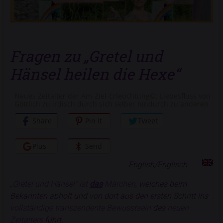
Fragen zu „Gretel und
Hänsel heilen die Hexe“
Neues Zeitalter der Am-Ziel-Erleuchtung©: Liebesfluss von
Göttlich zu irdisch durch sich selber hindurch zu anderen
Share
Pin it
Tweet
Plus
Send
English/Englisch
„Gretel und Hänsel“ ist
das
Märchen
, welches beim
Bekannten abholt und von dort aus den ersten Schritt ins
vollständige transzendente Bewusstsein
des
neuen
Zeitalters
führt.