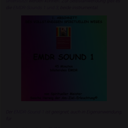
unterstützt
werden können.
Zur Selbstanwendung gibt es
die
EMDR-Sounds 1 und 3
, beide instrumental.
Der
EMDR-Sound-1
ist geeignet, auch in Eigenanwendung,
für