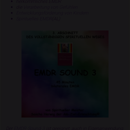
herkömmliches EMDR
die
Verarbeitung von Gefühlen
Entwicklungsförderung von Kindern
Spirituelles EMDR
(AL)
Der
EMDR-Sound-3
ist geeignet
,
auch in Eigenanwendung,