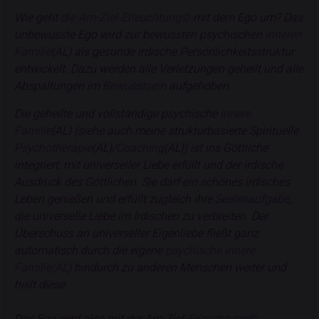
Wie geht
die Am-Ziel-Erleuchtung©
mit dem Ego um? Das
unbewusste Ego wird zur bewussten psychischen
inneren
Familie
(AL) als gesunde irdische Persönlichkeitsstruktur
entwickelt. Dazu werden alle Verletzungen geheilt und alle
Abspaltungen im
Bewusstsein
aufgehoben.
Die geheilte und vollständige psychische
innere
Familie
(AL) (siehe auch meine strukturbasierte Spirituelle
Psychotherapie
(AL)/
Coaching
(AL)) ist ins Göttliche
integriert, mit universeller Liebe erfüllt und der irdische
Ausdruck des Göttlichen. Sie darf ein schönes irdisches
Leben genießen und erfüllt zugleich ihre
Seelenaufgabe
,
die universelle Liebe im Irdischen zu verbreiten. Der
Überschuss an universeller Eigenliebe fließt ganz
automatisch durch die eigene
psychische innere
Familie(AL)
hindurch zu anderen Menschen weiter und
heilt diese.
Das Ego wird also mit der Am-Ziel
-Erleuchtung©