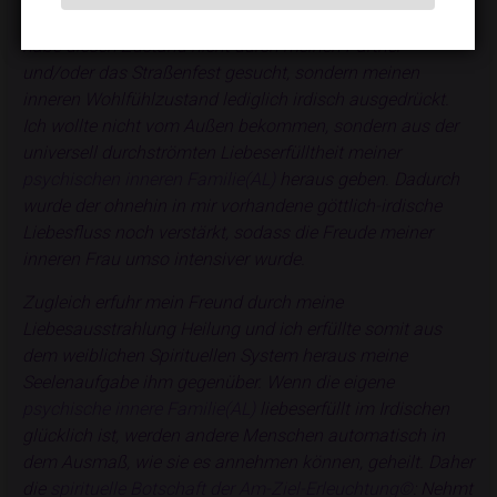
Einbettung ins Ganze waren von vorneherein in mir. Ich
habe diesen Zustand nicht durch meinen Partner
und/oder das Straßenfest gesucht, sondern meinen
inneren Wohlfühlzustand lediglich irdisch ausgedrückt.
Ich wollte nicht vom Außen bekommen, sondern aus der
universell durchströmten Liebeserfülltheit meiner
psychischen inneren Familie(AL)
heraus geben. Dadurch
wurde der ohnehin in mir vorhandene göttlich-irdische
Liebesfluss noch verstärkt, sodass die Freude meiner
inneren Frau umso intensiver wurde.
Zugleich erfuhr mein Freund durch meine
Liebesausstrahlung Heilung und ich erfüllte somit aus
dem weiblichen Spirituellen System heraus meine
Seelenaufgabe ihm gegenüber. Wenn die eigene
psychische innere Familie(AL)
liebeserfüllt im Irdischen
glücklich ist, werden andere Menschen automatisch in
dem Ausmaß, wie sie es annehmen können, geheilt. Daher
die
spirituelle Botschaft der Am-Ziel-Erleuchtung©
: Nehmt