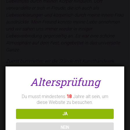
Liebesfluss durch meinen Körper hindurch. Dort
verwandelte er sich in Freude, die ich auch als
Liebeserklärungen und körperlich durch meine innere Frau
ausdrückte. Mein Freund konnte meine Liebe annehmen
und wir sahen uns immer wieder in inniger
Liebesverbindung gegenseitig an. Es war eine schöne
Atmosphäre auf dem Fest, eingebettet in das universelle
Ganze.
Zuerst bummelten wir die Stände mit Kunsthandwerk
entlang und blieben später lange Zeit in der Sonne vor der
Bühne mit einer Country-Band stehen. Wir bewegten uns
Altersprüfung
zur fröhlichen Musik und mein Freund sang die Texte mit,
die er kannte. Mir waren nur die Melodien überwiegend
vertraut, sodass ich mehr im körperlichen Ausdruck blieb.
Du musst mindestens
18
Jahre alt sein, um
diese Website zu besuchen.
Anschließend aßen wir draußen in einem gemütlichen
Gartenlokal, bis es schließlich kühl wurde und wir
JA
zufrieden nach Hause gingen.
NEIN
Die Zufriedenheit, Harmonie, Liebe und Freude sowie