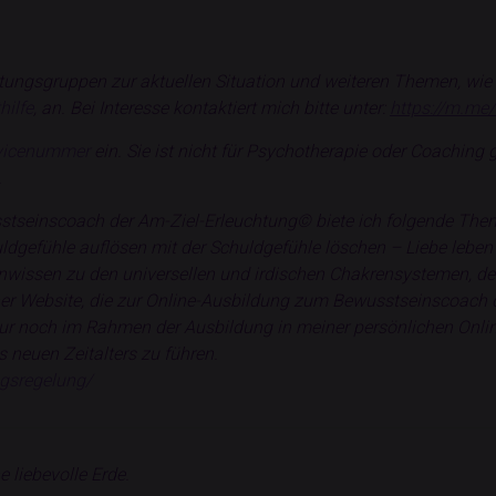
ratungsgruppen zur aktuellen Situation und weiteren Themen, w
ilfe
, an. Bei Interesse kontaktiert mich bitte unter:
https://m.me
vicenummer
ein. Sie ist nicht für Psychotherapie oder Coaching 
.
tseinscoach der Am-Ziel-Erleuchtung
©
biete ich folgende Them
huldgefühle auflösen mit der Schuldgefühle löschen – Liebe lebe
nwissen zu den universellen und irdischen Chakrensystemen, de
er Website, die zur
Online-Ausbildung zum Bewusstseinscoach d
nur noch im Rahmen der Ausbildung in meiner persönlichen Onlin
 neuen Zeitalters zu führen.
ngsregelung/
 liebevolle Erde.