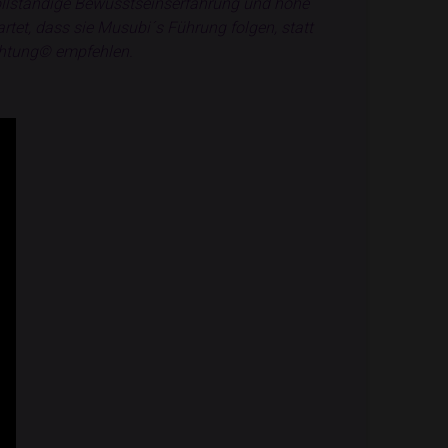
llständige Bewusstseinserfahrung und hohe
et, dass sie Musubi´s Führung folgen, statt
uchtung© empfehlen.