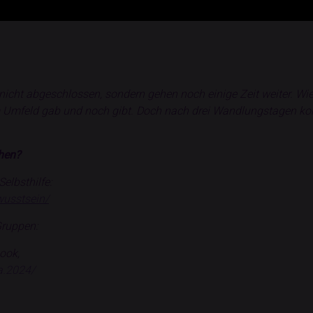
icht abgeschlossen, sondern gehen noch einige Zeit weiter. Wie
em Umfeld gab und noch gibt. Doch nach drei Wandlungstagen ko
ehen?
elbsthilfe:
wusstsein/
Gruppen:
ook,
a.2024/