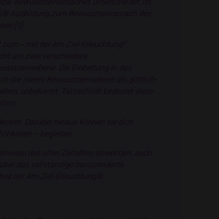
w. Bewusstseinscoaches unterscheidet, ist
SE® Ausbildung zum Bewusstseinscoach des
bene.
[1]
t zum ‒ mit der Am-Ziel-Erleuchtung
©
cht um zwei verschiedene
usstseinsebene. Die Einbettung in das
h die zweite Bewusstseinsebene als göttlich-
lters, unbekannt. Tatsächlich bedeutet diese
lters
.
ecken. Darüber hinaus können sie dich
chkeiten – begleiten.
niveau des alten Zeitalters anwenden, auch
über das vollständige transzendente
hes der Am-Ziel-Erleuchtung©.