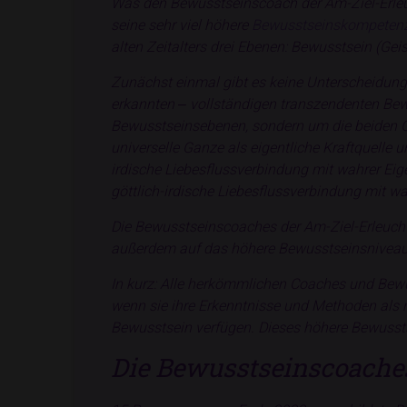
Was den Bewusstseinscoach der Am-Ziel-Erle
seine sehr viel höhere
Bewusstseinskompeten
alten Zeitalters drei Ebenen: Bewusstsein (Gei
Zunächst einmal gibt es keine Unterscheidung
erkannten ‒ vollständigen transzendenten Bew
Bewusstseinsebenen, sondern um die beiden Ge
universelle Ganze als eigentliche Kraftquell
irdische Liebesflussverbindung mit wahrer Ei
göttlich-irdische Liebesflussverbindung mit 
Die Bewusstseinscoaches der Am-Ziel-Erleuch
außerdem auf das höhere Bewusstseinsniveau de
In kurz: Alle herkömmlichen Coaches und Bew
wenn sie ihre Erkenntnisse und Methoden als n
Bewusstsein verfügen. Dieses höhere Bewusst
Die Bewusstseinscoache