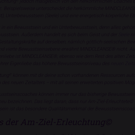
uchtung
jedoch maßgeblich von den herkömmlichen Coaches bz
©
z
. Beispielsweise unterscheidet die herkömmliche MINDCLEAN
st), Unterbewusstsein (Seele) und eine energetisch-körperliche E
 in ein Bewusstsein und ein Unterbewusstsein, denn alles gehör
usstsein. Außerdem handelt es sich beim Geist und der
Seele
ni
staltungskräfte auf derselben, nämlich göttlich-seelischen Bew
e und vierte Bewusstseinsebene erwähnt MINDCLEANSE® nicht. Auc
genliebe ist MINDCLEANSE®, ebenso wie dem Rest des alten Zeita
wahrer Eigenliebe das höhere Bewusstseinsniveau des
neuen Zeita
tung
können mit dir deine schon vorhandenen Ressourcen aufd
©
s neuen Zeitalters – mit all seinen erweiterten positiven Mögli
usstseinscoaches können immer nur das bisherige Bewusstseins
eu bezeichnen. Das liegt daran, dass nur Am-Ziel-Erleuchtete© 
sein ist das besondere Qualitätsmerkmal der Bewusstseinscoac
s der Am-Ziel-Erleuchtung©