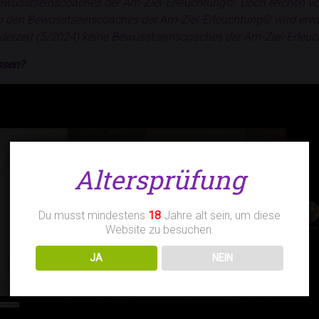
wusstseinscoaches der Am-Ziel-Erleuchtung©. Doch reichen vo
 den Bewusstseinscoaches der Am-Ziel-Erleuchtung© wird erwart
ch derzeit (5/2024) keine Bewusstseinscoaches der Am-Ziel-Erle
ssen?
Altersprüfung
Du musst mindestens
18
Jahre alt sein, um diese
Website zu besuchen.
JA
NEIN