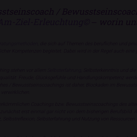
sstseinscoach / Bewusstseinscoac
Am-Ziel-Erleuchtung©
‒ worin unt
ratungsmethoden
, die sich auf Themen des beruflichen und priv
icher Kompetenzen begleitet. Dabei wird in der Regel auch eine
ing stehen vor allem
Selbsterfahrung
, Selbsterkenntnis und d
qualität. Freude, Glücksgefühle und Handlungskompetenz werd
aches / Bewusstseinscoachings ist daher, Blockaden im Bewusst
verwirklichen.
 herkömmlichen Coachings bzw. Bewusstseinscoachings des alten 
zunächst erst einmal gar nicht von dem bisherigen Berufsbild.
, Selbstreflexion, Selbsterfahrung und Nutzung von Ressourcen 