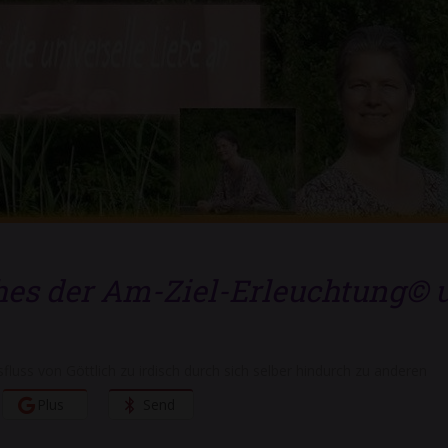
es der Am-Ziel-Erleuchtung© u
fluss von Göttlich zu irdisch durch sich selber hindurch zu anderen
Plus
Send