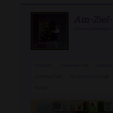
Zum
Inhalt
Am-Ziel-
springen
Ayleen Lyschamaya: ne
Startseite
Universeller Plan
Auslösc
Göttliches Paar
Am-Ziel-Erleuchtung©
Kontakt