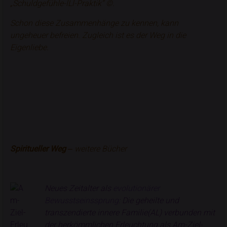
„Schuldgefühle-lLl-Praktik“ ©.
Schon diese Zusammenhänge zu kennen, kann
ungeheuer befreien. Zugleich ist es der Weg in die
Eigenliebe.
Spiritueller Weg
‒ weitere Bücher
Neues Zeitalter
als
evolutionärer
Bewusstseinssprung
: Die geheilte und
transzendierte
innere Familie(AL)
verbunden mit
der herkömmlichen
Erleuchtung
als
Am-Ziel-