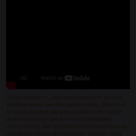
Die fünf Märchen in „Gretel und Hänsel heilen die Hexe“
vermitteln dieses neue Bewusstseinsniveau. Dabei ist es
für die Erwachsenen des alten Zeitalters nicht möglich,
deren Inhalte schon gleich in ihrer Vollständigkeit
wahrzunehmen, aber sie bekommen eine Korrektur zu den
schädlichen Inhalten der grimmschen Märchen. Kleine