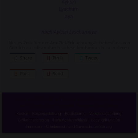
nach Ayleen Lyschamaya
Neues Zeitalter der Am-Ziel-Erleuchtung©: Liebesfluss von
Göttlich zu irdisch durch sich selber hindurch zu anderen
Share
Pin it
Tweet
Plus
Send
Copyright © 2026
Am-Ziel-Erleuchtung©
. Alle Rechte vorbehalten.
Theme:
Accelerate
von ThemeGrill. Präsentiert von
WordPress
.
Kosten
Kostenerstattung
Praxisräume
Verkehrsanbindung
Gesundheitsregion
Haftungsausschluss
Copyright und Co
Impressum, Urheberrecht und Datenschutzerklärung