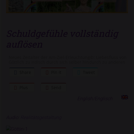
Schuldgefühle vollständig
auflösen
Neues Zeitalter der Am-Ziel-Erleuchtung©: Liebesfluss von
Göttlich zu irdisch durch sich selber hindurch zu anderen
Share
Pin it
Tweet
Plus
Send
English/Englisch
Audio:
Realitätsgestaltung