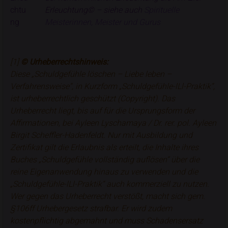
Erleuchtung©
– siehe auch
Spirituelle
Meisterinnen, Meister und Gurus
[1]
© Urheberrechtshinweis:
Diese „Schuldgefühle löschen – Liebe leben –
Verfahrensweise“, in Kurzform „Schuldgefühle-lLl-Praktik“,
ist urheberrechtlich geschützt (Copyright). Das
Urheberrecht liegt, bis auf für die Ursprungsform der
Affirmationen, bei Ayleen Lyschamaya / Dr. rer. pol. Ayleen
Birgit Scheffler-Hadenfeldt. Nur mit
Ausbildung und
Zertifikat
gilt die Erlaubnis als erteilt, die Inhalte ihres
Buches „Schuldgefühle vollständig auflösen“ über die
reine Eigenanwendung hinaus zu verwenden und die
„Schuldgefühle-lLl-Praktik“ auch kommerziell zu nutzen.
Wer gegen das Urheberrecht verstößt, macht sich gem.
§106ff Urhebergesetz strafbar. Er wird zudem
kostenpflichtig abgemahnt und muss Schadensersatz