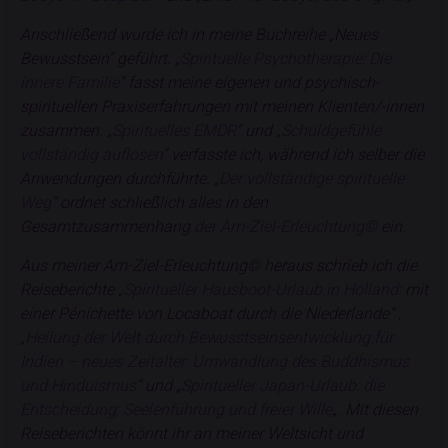
Anschließend wurde ich in meine Buchreihe „Neues
Bewusstsein“ geführt. „
Spirituelle Psychotherapie: Die
innere Familie
“ fasst meine eigenen und psychisch-
spirituellen Praxiserfahrungen mit meinen Klienten/-innen
zusammen. „
Spirituelles EMDR
“ und „
Schuldgefühle
vollständig auflösen
“ verfasste ich, während ich selber die
Anwendungen durchführte. „
Der vollständige spirituelle
Weg
“ ordnet schließlich alles in den
Gesamtzusammenhang
der Am-Ziel-Erleuchtung©
ein.
Aus meiner Am-Ziel-Erleuchtung© heraus schrieb ich die
Reiseberichte „
Spiritueller Hausboot-Urlaub in Holland
: mit
einer Pénichette von Locaboat durch die Niederlande“ ,
„
Heilung der Welt durch Bewusstseinsentwicklung für
Indien – neues Zeitalter: Umwandlung des Buddhismus
und Hinduismus
“ und „
Spiritueller Japan-Urlaub: die
Entscheidung; Seelenführung und freier Wille
„. Mit diesen
Reiseberichten könnt ihr an meiner Weltsicht und