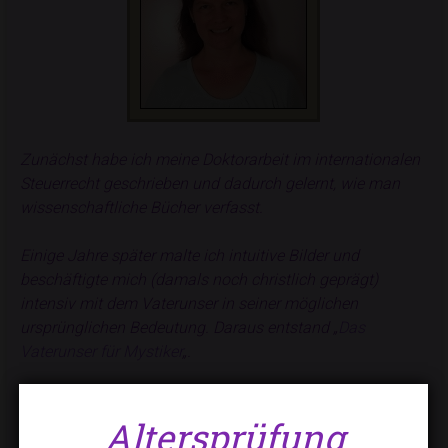
Zunächst habe ich meine Doktorarbeit im internationalen
Steuerrecht geschrieben und dadurch gelernt, wie man
wissenschaftliche Bücher verfasst.
Einige Jahre später malte ich intuitive Bilder und
beschäftigte mich (damals noch christlich geprägt)
intensiv mit dem Vaterunser in seiner möglichen
ursprünglichen Bedeutung. Daraus entstand „
Das
Vaterunser für Mystiker
„.
Da mein Sohn viele Jahre lang besonders wichtig für mich
war, ergaben sich im weiteren Elternratgeber.
Altersprüfung