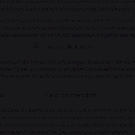
tsächlich sehr viel weiter. Emanzipation relativiert sich in de
weiblich als auch männlich inkarnieren, um beide Erfahrungen 
 irdische Ego auf den Thron im Bewusstsein setzt. Diese falsche
ur Musubi die alleinige Machtherrschaft. Es ist eine liebevolle 
sunden Bewusstsein ist mit Musubi verbunden und gehört desweg
rientieren? Als Mensch mit vollständigem Bewusstsein könnte ei
em die Figuren automatisch zu einzelnen Bewusstseinsinhalten 
 her, entweder als weiblicher Anteil im König oder als weiblich
Symbolik im Spielzeug ist, ist sie es auch in
Märchen
. Daher ist
er wie modern und scheinbar emanzipiert sie verfilmt werden, ab
he Bewusstseinsanleitungen
für eure Kinder. Wie eine richtige B
 gesünderen Endzustand des Bewusstseins aus beschreibe ich in 