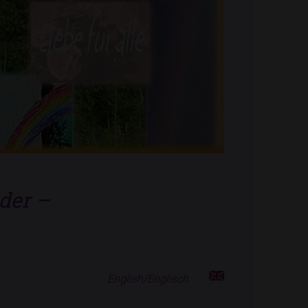
der –
English/Englisch