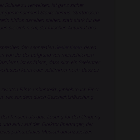
 Schule zu verweisen, ist ganz sicher
der (gemeinsamen) Stärke heraus. Stattdessen
rin hilflos daneben stehen, statt stark für die
 sie sich nicht, der falschen Autorität des
tsprechen den sehr realen
Seelentieren
, deren
uri von Jo, der aufgrund von menschlichem
lernt, ist es falsch, dass sich ein Seelentier
 verlassen kann oder schlimmer noch, dass es
 zweiten Films unbemerkt geblieben ist. Einer
en war, sondern durch Geschichtsfälschung
nd den Kindern als gute Lösung für den Umgang
und aktiv auf den Direktor übertragen, der
igenes patriarchales Musical durchzusetzen