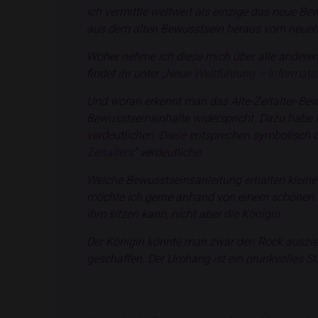
ich vermittle weltweit als einzige das neue Bew
aus dem alten Bewusstsein heraus vom neuen B
Woher nehme ich diese mich über alle anderen s
findet ihr unter „
Neue Weltführung – Informati
Und woran erkennt man das Alte-Zeitalter-Bewu
Bewusstseinsinhalte widerspricht. Dazu habe ic
verdeutlichen. Diese entsprechen symbolisch d
Zeitalters
“ verdeutliche.
Welche Bewusstseinsanleitung erhalten kleine
möchte ich gerne anhand von einem schönen Pl
ihm sitzen kann, nicht aber die Königin.
Der Königin könnte man zwar den Rock auszi
geschaffen. Der Umhang ist ein prunkvolles Sta