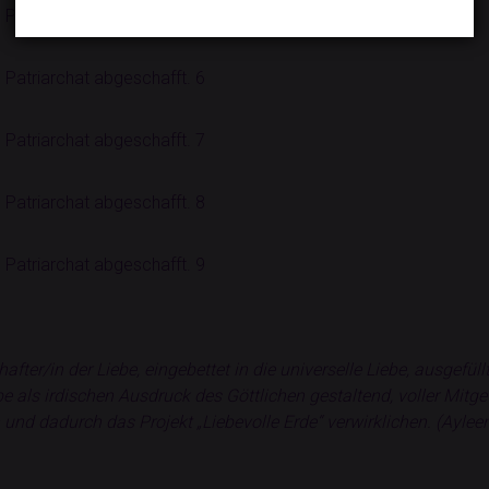
fter/in der Liebe, eingebettet in die universelle Liebe, ausgefüll
iebe als irdischen Ausdruck des Göttlichen gestaltend, voller Mitg
en und dadurch das Projekt „Liebevolle Erde“ verwirklichen. (Ayl