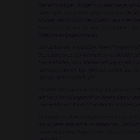
Den einsichtigen Jungen nun aber wegen eines,
überzogen. Da ist Kritik gegenüber dem Direkt
tricksen die
Schülers
den Direktor aus ihrer Unt
Kinder einzustehen. Es wäre ihre Aufgabe, den
Direktors entgegenzutreten.
„Die Schule der magischen Tiere 2“ beginnt sc
Beziehungen zu den Menschen vor 60.000 Jahre
Ego-Verhalten Jos Liebesbeziehung zu Ida zunäc
überhaupt wie ein Ego-Mensch verhält. Die ver
das gar nicht wirklich gibt.
Absolut erstaunlich allerdings ist, dass die v
der Haupthandlungsstränge beruht darauf, das
eine Heldin um ihre wohlverdiente Anerkennung
Unfassbar wird direkt zugleich mit dieser Ent
mit anderen Menschen untergejubelt. Sämtliche 
nichts dazu beigetragen hatte. Ganz im Gegent
versucht.