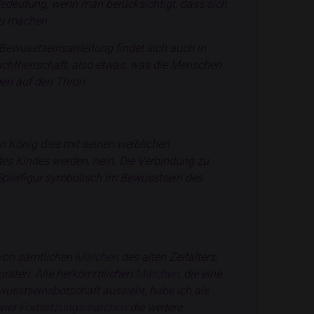
r Bedeutung, wenn man berücksichtigt, dass sich
zu machen.
 Bewusstseinsanleitung findet sich auch in
Machtherrschaft, also etwas, was die Menschen
en auf den Thron.
n König dies mit seinen weiblichen
des Kindes werden, nein. Die Verbindung zu
e Spielfigur symbolisch im Bewusstsein des
 von sämtlichen
Märchen
des alten Zeitalters,
zuraten. Alle herkömmlichen
Märchen
, die eine
ewusstseinsbotschaft aussieht, habe ich als
vier
Fortsetzungsmärchen
die weitere