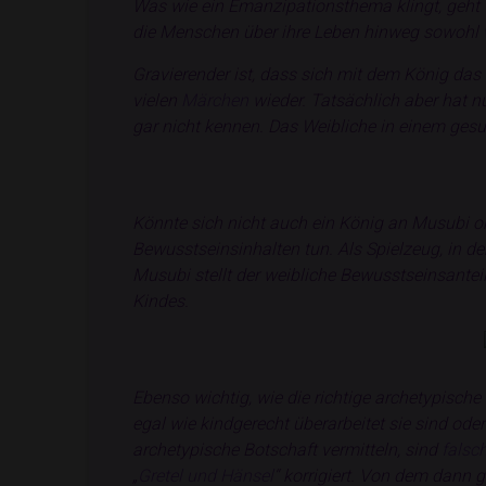
Was wie ein Emanzipationsthema klingt, geht ta
die Menschen über ihre Leben hinweg sowohl 
Gravierender ist, dass sich mit dem König das
vielen
Märchen
wieder. Tatsächlich aber hat n
gar nicht kennen. Das Weibliche in einem ge
Könnte sich nicht auch ein König an Musubi o
Bewusstseinsinhalten tun. Als Spielzeug, in d
Musubi stellt der weibliche Bewusstseinsanteil
Kindes.
Ebenso wichtig, wie die richtige archetypische 
egal wie kindgerecht überarbeitet sie sind od
archetypische Botschaft vermitteln, sind
falsc
„
Gretel und Hänsel
“ korrigiert. Von dem dann