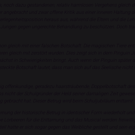
 noch dazu gestandenen, relativ harmlosen Vergehens gleich der
or angebracht und zwar offene Kritik aus einer inneren Haltung 
erlegenheitsposition heraus aus, während die Eltern und die Lehre
 Jungen gegen ungerechte Behandlung zu beschützen. Doch trauen
hon gleich mit einer falschen Botschaft. Die magischen Tiere en
n gleich mit zerstört wurden. Dies zeigt sich in dem Pinguin J
hst in Schwierigkeiten bringt. Auch wenn der Pinguin später dazu
steckte Botschaft lautet, dass man sich auf das Seelische nicht
öllig offenkundige, geradezu haarsträubende, Doppelbotschaft des
s nicht der Schulgründer der Held seiner damaligen Zeit gewes
 gebracht hat. Dieser Betrug wird beim Schuljubiläum enttarnt.
tarnung der historische Betrug in identischer Form wiederholt u
Lorbeeren für die Enttarnung und das Musical werden freiwillig 
eil hatte er sich sogar gegen das Weibliche gestellt und sein e