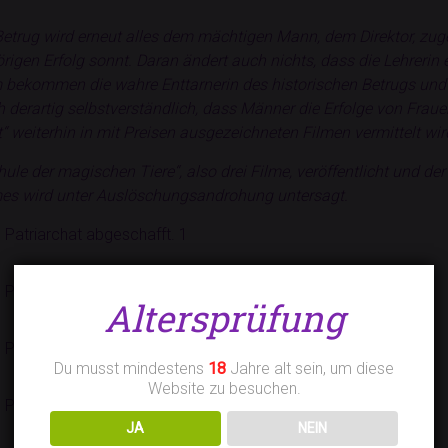
etrug wird erneut alles dem mächtigen Mann, dem Direktor, zuge
igen Erfolg sonnt. Daran ändert auch nichts, dass die Lehrerin
 bekommen die wahre Enttarnerin des historischen Betrugs und d
 derartig selbstverständlich, dass Männer die Erfolge von Frau
 weiterhin in mit Preisen ausgezeichneten Filmen vermittelt wir
le der magischen Tiere“, also drei Filme, veröffentlicht und der 
ilmes wird unter Auslöschungsandrohung untersagt.
Altersprüfung
Du musst mindestens
18
Jahre alt sein, um diese
Website zu besuchen.
JA
NEIN