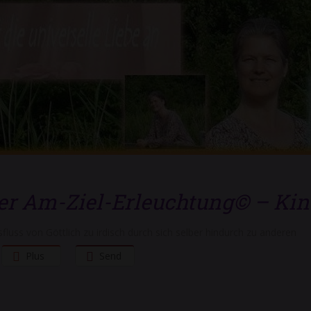
der Am-Ziel-Erleuchtung© – Kin
fluss von Göttlich zu irdisch durch sich selber hindurch zu anderen
Plus
Send