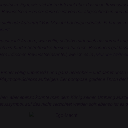
usstsein. Egal, wie viel ihr im Internet über das neue Bewusstsei
ewusstsein – es sei denn es ist von mir abgeschrieben und da
tellende Autorität? Von Musubi höchstpersönlich. Er hat sie mir
onen
“.
sstsein? An dem, was völlig selbstverständlich als normal ange
h ein Kinder betreffendes Beispiel für euch. Besonders gut läss
em irdischen Bewusstseinsanteil, wie ich es in „
Musubi-Weltheilu
 Kinder völlig unbemerkt und ganz nebenbei – und damit umso w
aymobil-Schloss aufzeigen. Der pompöse, goldene Thron der Ma
ehen, aber ebenso könnte man dem König seinen Umhang auszie
tussymbol, auf das nicht verzichtet werden soll; ebenso ist es d