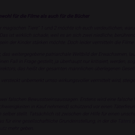
wohl für die Filme als auch für die Bücher
er magischen Tiere“ 1 und 2 möchte ich euch verdeutlichen, wa
s ist wirklich schade, weil es an sich zwei niedliche, berühren
ein der Kinder stärken möchte. Doch leider vermitteln die Film
 das weitergegebene patriarchale Weltbild der Erwachsenen, laut
en Fall in Frage gestellt, ja überhaupt nur kritisiert, werden, so
Direktors, das heißt der gesamten männlichen überlegenen Gesell
l versteckt unbemerkt umso wirkungsvoller vermittelt wird, steig
zwei falschen Bewusstseinsaussagen. Erstens wird eine falsche V
chwierigkeiten in Kauf nehmend) schützend vor einen Täterfreund
ch selber stellt. Tatsächlich ist zwischen der Hilfe für einen un
s für eine gesellschaftliche Grundeinstellung, in der die
Täters
g
utz
mehr geben.