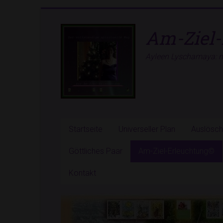
Zum
Inhalt
Am-Ziel-
springen
Ayleen Lyschamaya: ne
Startseite
Universeller Plan
Auslösc
Göttliches Paar
Am-Ziel-Erleuchtung©
Kontakt