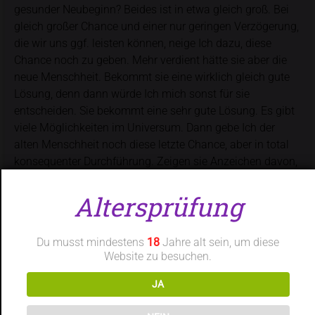
gesunder Neubeginn? Beides ist in etwa gleich groß. Bei
gleich großer Chance und einer nur geringen Verzögerung,
die wir uns ggf. leisten können, neige Ich dazu, diese
Chance noch zu geben. Mehr verdient hätte sie aber die
neue Menschheit. Bekommt sie eine wirklich gleich gute
Lösung, denn dann würde Ich mich sonst für sie
entscheiden. Sie bekommt eine sehr gute Lösung. Es gibt
viele Möglichkeiten im Universum. Dann gebe Ich der
alten Menschheit noch diese letzte Chance, aber in total
konsequenter Durchführung. Zeigen sie Anzeichen davon,
erneut ins Böse zu kippen oder auch nur nicht aktiv gut
mitzumachen, wird jede weitere Zeitverschwendung mit
Altersprüfung
dieser Menschheit beendet. Es ist eine gute Entscheidung,
mit der auch Universelles und Musubi zufrieden sind.
Du musst mindestens
18
Jahre alt sein, um diese
Berlin, den 05.07.2025, Ayleen Lyschamaya
Website zu besuchen.
JA