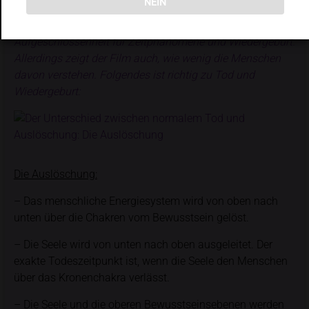
NEIN
Der verbotene Film „The Land That Time Forgot” (2025)
zeigt, unabhängig von buddhistischen Vorstellungen,
Aufgeschlossenheit für Zeitphänomene und Wiedergeburt.
Allerdings zeigt der Film auch, wie wenig die Menschen
davon verstehen. Folgendes ist richtig zu Tod und
Wiedergeburt:
Die Auslöschung:
– Das menschliche Energiesystem wird von oben nach
unten über die Chakren vom Bewusstsein gelöst.
– Die Seele wird von unten nach oben ausgeleitet. Der
exakte Todeszeitpunkt ist, wenn die Seele den Menschen
über das Kronenchakra verlässt.
– Die Seele und die oberen Bewusstseinsebenen werden