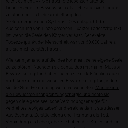
reicht es nicht.
=> Sie haben die lebenserhaltende
Liebesenergie im Bewusstsein als Liebesflussverbindung
zerstört und als Liebeseinbettung des
Seelenenergetischen Systems. Dies entspricht der
Auslöschung von Einzelpersonen: Exakter Todeszeitpunkt
ist, wenn die Seele den Körper verlässt. Der exakte
Todeszeitpunkt der Menschheit war vor
60.000 Jahren
,
als sie mich zerstört haben.
Wie kann jemand auf die Idee kommen, seine eigene Seele
zu zerstören? Nachdem sie genau das mit mir im Musubi-
Bewusstsein getan haben, haben sie es tatsächlich auch
noch konkret im individuellen Bewusstsein getan, indem
sie die Grundverdrehung weiterverwendeten.
Man nehme
die Bewusstseinsabgrenzungsenergie und richte sie
gegen die eigene seelische Verbindungsenergie für
verdrehtes „ewiges Leben“ und erreiche damit stattdessen
Auslöschung.
Zerstückelung und Trennung als Tod,
Verbindung als Leben; aber sie haben ihre Seelen und ihr