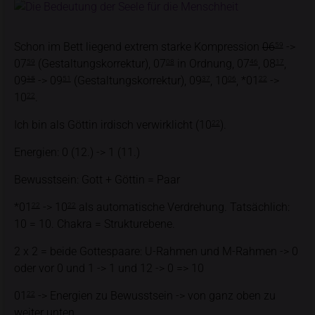
Schon im Bett liegend extrem starke Kompression
06
->
59
07
(Gestaltungskorrektur), 07
in Ordnung, 07
, 08
,
59
08
46
17
09
-> 09
(Gestaltungskorrektur), 09
, 10
, *01
->
15
51
37
06
22
10
.
22
Ich bin als Göttin irdisch verwirklicht (10
).
22
Energien: 0 (12.) -> 1 (11.)
Bewusstsein: Gott + Göttin = Paar
*01
-> 10
als automatische Verdrehung. Tatsächlich:
22
22
10 = 10. Chakra = Strukturebene.
2 x 2 = beide Gottespaare: U-Rahmen und M-Rahmen -> 0
oder vor 0 und 1 -> 1 und 12 -> 0 => 10
01
-> Energien zu Bewusstsein -> von ganz oben zu
22
weiter unten.