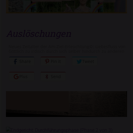
Auslöschungen
Neues Zeitalter der Am-Ziel-Erleuchtung©: Liebesfluss von
Göttlich zu irdisch durch sich selber hindurch zu anderen
Share
Pin it
Tweet
Plus
Send