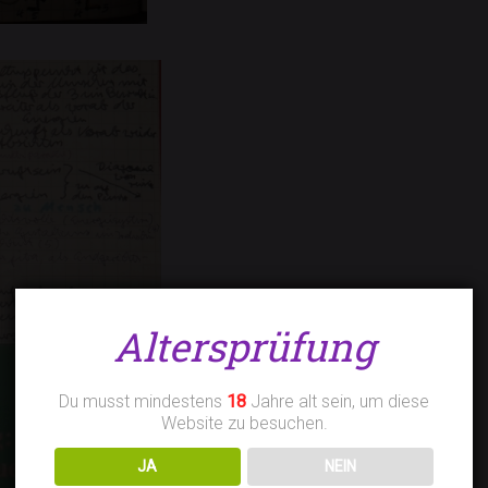
Altersprüfung
Du musst mindestens
18
Jahre alt sein, um diese
Website zu besuchen.
JA
NEIN