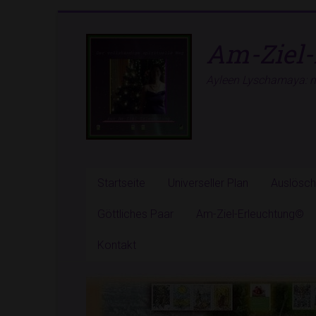
Zum
Inhalt
Am-Ziel-
springen
Ayleen Lyschamaya: ne
Startseite
Universeller Plan
Auslösc
Göttliches Paar
Am-Ziel-Erleuchtung©
Kontakt