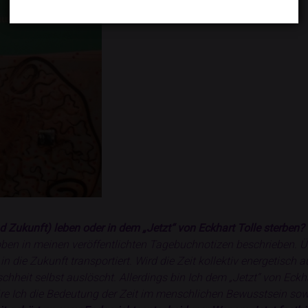
d Zukunft) leben oder in dem „Jetzt“ von Eckhart Tolle sterben?
oben in meinen veröffentlichten Tagebuchnotizen beschrieben. Üb
 die Zukunft transportiert. Wird die Zeit kollektiv energetisch a
heit selbst auslöscht. Allerdings bin Ich dem „Jetzt“ von Eckha
re Ich die Bedeutung der Zeit im menschlichen Bewusstsein sow