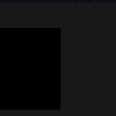
t gehört zu eurer Endgerichtsentscheidung: Wer am Jetzt festhäl