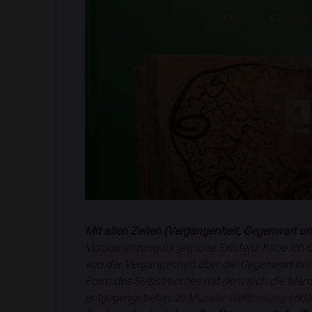
Mit allen Zeiten (Vergangenheit, Gegenwart un
Voraussetzung für jegliche Existenz habe Ich 
von der Vergangenheit über die Gegenwart bis in
Form des Selbstmordes mit dem sich die Mensch
entgegengetreten. In
Musubi-Weltheilung
erklä