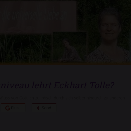
iveau lehrt Eckhart Tolle?
fluss von Göttlich zu irdisch durch sich selber hindurch zu anderen
Plus
Send