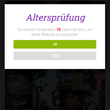
Altersprüfung
Du musst mindestens
18
Jahre alt sein, um
diese Website zu besuchen.
JA
NEIN