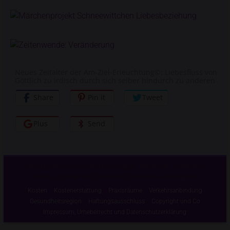
Neues Zeitalter der Am-Ziel-Erleuchtung©: Liebesfluss von
Göttlich zu irdisch durch sich selber hindurch zu anderen
Share
Pin it
Tweet
Plus
Send
Copyright © 2026
Am-Ziel-Erleuchtung©
. Alle Rechte vorbehalten.
Theme:
Accelerate
von ThemeGrill. Präsentiert von
WordPress
.
Kosten
Kostenerstattung
Praxisräume
Verkehrsanbindung
Gesundheitsregion
Haftungsausschluss
Copyright und Co
Impressum, Urheberrecht und Datenschutzerklärung