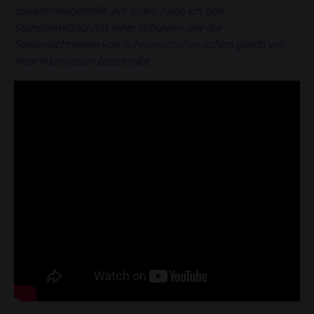
zusammengestellt. Als Video habe ich den
Stundenmittschnitt einer Schülerin, der die
Seelensichtweise von
Schneewittchen
schon gleich vor
ihrer Inkarnation beschreibt.