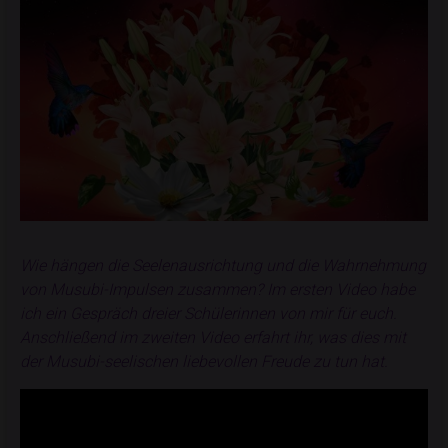
Wie hängen die Seelenausrichtung und die Wahrnehmung
von Musubi-Impulsen zusammen? Im ersten Video habe
ich ein Gespräch dreier Schülerinnen von mir für euch.
Anschließend im zweiten Video erfahrt ihr, was dies mit
der Musubi-seelischen liebevollen Freude zu tun hat.