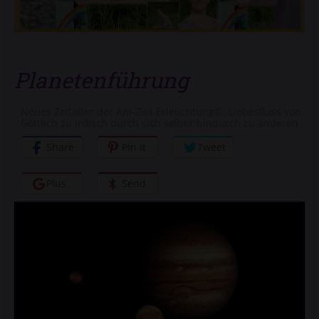
Planetenführung
Neues Zeitalter der Am-Ziel-Erleuchtung©: Liebesfluss von
Göttlich zu irdisch durch sich selber hindurch zu anderen
Share
Pin it
Tweet
Plus
Send