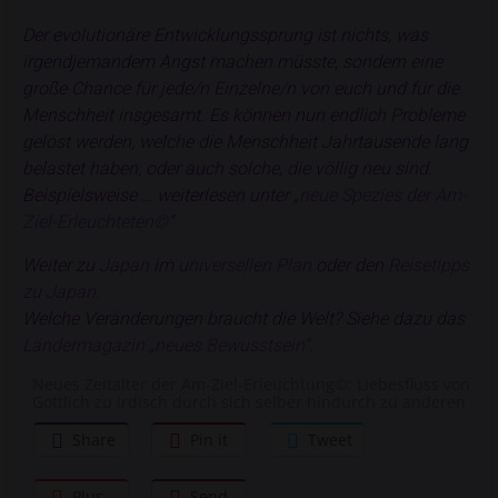
Der evolutionäre Entwicklungssprung ist nichts, was
irgendjemandem Angst machen müsste, sondern eine
große Chance für jede/n Einzelne/n von euch und für die
Menschheit insgesamt. Es können nun endlich Probleme
gelöst werden, welche die Menschheit Jahrtausende lang
belastet haben, oder auch solche, die völlig neu sind.
Beispielsweise … weiterlesen unter „
neue Spezies der Am-
Ziel-Erleuchteten©
“
Weiter zu
Japan
im
universellen Plan
oder den
Reisetipps
zu Japan
.
Welche Veränderungen braucht die Welt? Siehe dazu das
Ländermagazin „neues Bewusstsein“
.
Neues Zeitalter der Am-Ziel-Erleuchtung©: Liebesfluss von
Göttlich zu irdisch durch sich selber hindurch zu anderen
Share
Pin it
Tweet
Plus
Send