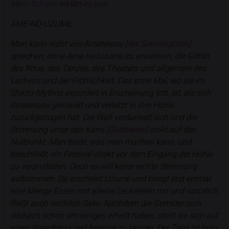
Mein Schüler
erklärt es uns:
AME-NO-UZUME
Man kann nicht von Amaterasu
[der Sonnengöttin]
sprechen, ohne Ame-no-Uzume zu erwähnen, die Göttin
des Ritus, des Tanzes, des Theaters und allgemein des
Lachens und der Fröhlichkeit. Das erste Mal, wo sie im
Shinto-Mythos exponiert in Erscheinung tritt, ist, als sich
Amaterasu gekränkt und verletzt in ihre Höhle
zurückgezogen hat. Die Welt verdunkelt sich und die
Stimmung unter den Kami
[Gottheiten]
sinkt auf den
Nullpunkt. Man berät, was man machen kann, und
beschließt, ein Festival direkt vor dem Eingang der Höhle
zu veranstalten. Doch es will keine rechte Stimmung
aufkommen. Da erscheint Uzume und bringt erst einmal
eine Menge Essen mit allerlei Leckereien mit und natürlich
fließt auch reichlich Sake. Nachdem die Gemüter sich
dadurch schon um einiges erhellt haben, stellt sie sich auf
einen Waschtrog und beginnt zu tanzen. Der Tanz ist lang