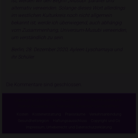
ist, werden wir den Begriff „Musubi“ parallel und
alternativ verwenden. Solange dieses Wort allerdings
im westlichen Kulturkreis noch nicht allgemein
bekannt ist, werde ich überwiegend, auch abhängig
vom Zusammenhang, Universum-Musubi verwenden,
um verständlich zu sein.
Berlin, 28. Dezember 2020, Ayleen Lyschamaya und
ihr Schüler
Die Kommentare sind geschlossen.
Copyright © 2026
Am-Ziel-Erleuchtung©
. Alle Rechte vorbehalten.
Theme:
Accelerate
von ThemeGrill. Präsentiert von
WordPress
.
Kosten
Kostenerstattung
Praxisräume
Verkehrsanbindung
Gesundheitsregion
Haftungsausschluss
Copyright und Co
Impressum, Urheberrecht und Datenschutzerklärung