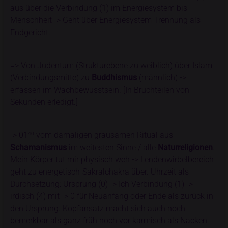
aus über die Verbindung (1) im Energiesystem bis
Menschheit -> Geht über Energiesystem Trennung als
Endgericht.
=> Von Judentum (Strukturebene zu weiblich) über Islam
(Verbindungsmitte) zu
Buddhismus
(männlich) ->
erfassen im Wachbewusstsein. [In Bruchteilen von
Sekunden erledigt.]
-> 01
vom damaligen grausamen Ritual aus
40
Schamanismus
im weitesten Sinne / alle
Naturreligionen
.
Mein Körper tut mir physisch weh -> Lendenwirbelbereich
geht zu energetisch-Sakralchakra über. Uhrzeit als
Durchsetzung: Ursprung (0) -> Ich Verbindung (1) ->
irdisch (4) mit -> 0 für Neuanfang oder Ende als zurück in
den Ursprung. Kopfansatz macht sich auch noch
bemerkbar als ganz früh noch vor karmisch als Nacken.