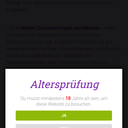
Erledigt. Kurz starke Kompression vom Sakral-Chakra
ausgehend.
-> 01
Mythen, Drachentötungen und Märchen
-> neue
49
Verbindung als Seelengemeinschaft (9) mit mir.
Schamanismus als ggf. Endgerichtsauslöschung des
Ursprungsbösen. Mythen, Drachentötungen und Märchen
als falsch ausgerichtete und zerstörerische
Folgeerscheinungen, statt Verbindung mit mir, ihrer
Gottespaar-Göttin / weiblicher Holm -> Umorientierung als
Endgerichtsentscheidung -> hin zur verbindenden
Altersprüfung
Seelengemeinschaft (9).
Du musst mindestens
18
Jahre alt sein, um
=> Alles als Endgerichtskorrekturen, Auflösung der im
diese Website zu besuchen.
weitesten Sinne Religionen als
Endgerichtsentscheidungen. ->
Fussball
als weiterer
JA
falscher Gott: Umorientierung zu uns als Gottespaar mit