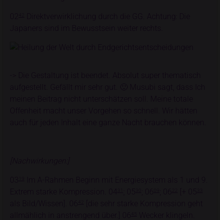
02
Direktverwirklichung durch die GG. Achtung: Die
42
Japaners sind im Bewusstsein weiter rechts.
-> Die Gestaltung ist beendet. Absolut super thematisch
aufgestellt. Gefällt mir sehr gut. 🙂 Musubi sagt, dass Ich
meinen Beitrag nicht unterschätzen soll. Meine totale
Offenheit macht unser Vorgehen so schnell. Wir hätten
auch für jeden Inhalt eine ganze Nacht brauchen können.
[Nachwirkungen:]
03
Im A-Rahmen Beginn mit Energiesystem als 1 und 9.
19
Extrem starke Kompression. 04
; 05
; 06
; 06
[+ 05
31
30
09
22
33
als Bild/Wissen]. 06
[die sehr starke Kompression geht
42
allmählich in anstrengend über.] 06
Wecker klingeln.
45