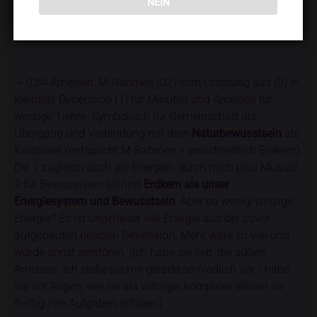
Verbindung zu mir als ihrer Gottespaar-Göttin. ->
NEIN
Weiterhin starke Sakral-Chakra Kompression plus konkret
physischer Körper, auch weiterhin.
-> 02
Ameisen: M-Rahmen (02) vom Ursprung aus (0) in
01
kleinster Dimension (1) für Minuten und Ameisen für
winzige Tiehre. Symbolisch für Gemeinschaft als
Übergang und Verbindung mit dem
Naturbewusstsein
als
Kaltblüter (entspricht M-Rahmen + einschließlich Erdkern).
Die 1 zugleich auch als Energien durch mich plus Musubi
2 für Bewusstsein als/mit
Erdkern als unser
Energiesystem und Bewusstsein
. Aber so wenig/winzige
Energie? Es ist ungeheuer viel Energie aus der zuvor
aufgebauten riesigen Dimension. Mehr wäre zu viel und
würde sonst zerstören. [Ich habe sie lieb, die süßen
Ameisen. Ich stelle sie mir gerade so niedlich vor / habe
sie vor Augen, wie sie als winzige, komplexe Wesen so
fleißig ihre Aufgaben erfüllen.]