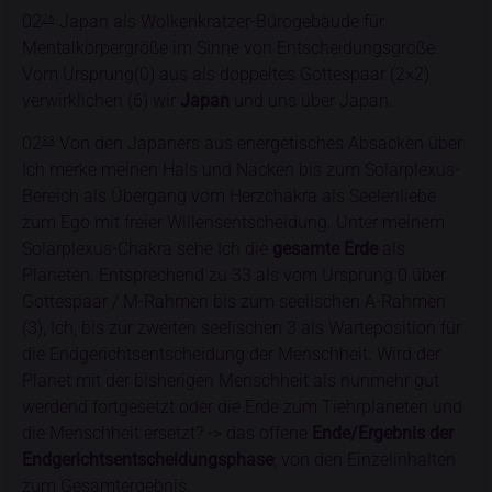
02
Japan als Wolkenkratzer-Bürogebäude für
26
Mentalkörpergröße im Sinne von Entscheidungsgröße.
Vom Ursprung(0) aus als doppeltes Gottespaar (2×2)
verwirklichen (6) wir
Japan
und uns über Japan.
02
Von den Japaners aus energetisches Absacken über
33
Ich merke meinen Hals und Nacken bis zum Solarplexus-
Bereich als Übergang vom Herzchakra als Seelenliebe
zum Ego mit freier Willensentscheidung. Unter meinem
Solarplexus-Chakra sehe Ich die
gesamte Erde
als
Planeten. Entsprechend zu 33 als vom Ursprung 0 über
Gottespaar / M-Rahmen bis zum seelischen A-Rahmen
(3), Ich, bis zur zweiten seelischen 3 als Warteposition für
die Endgerichtsentscheidung der Menschheit. Wird der
Planet mit der bisherigen Menschheit als nunmehr gut
werdend fortgesetzt oder die Erde zum Tiehrplaneten und
die Menschheit ersetzt? -> das offene
Ende/Ergebnis der
Endgerichtsentscheidungsphase
; von den Einzelinhalten
zum Gesamtergebnis.