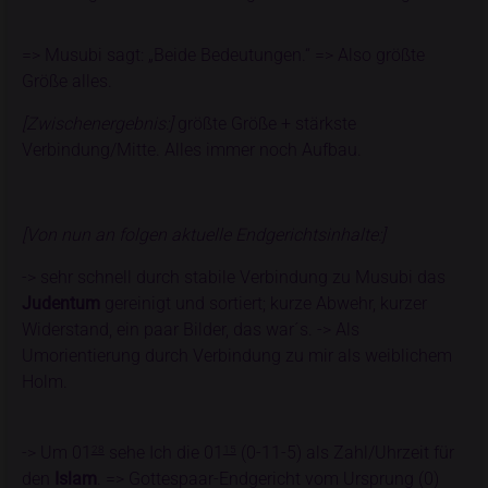
=> Musubi sagt: „Beide Bedeutungen.“ => Also größte
Größe alles.
[Zwischenergebnis:]
größte Größe + stärkste
Verbindung/Mitte. Alles immer noch Aufbau.
[Von nun an folgen aktuelle Endgerichtsinhalte:]
-> sehr schnell durch stabile Verbindung zu Musubi das
Judentum
gereinigt und sortiert; kurze Abwehr, kurzer
Widerstand, ein paar Bilder, das war´s. -> Als
Umorientierung durch Verbindung zu mir als weiblichem
Holm.
-> Um 01
sehe Ich die 01
(0-11-5) als Zahl/Uhrzeit für
28
15
den
Islam
. => Gottespaar-Endgericht vom Ursprung (0)