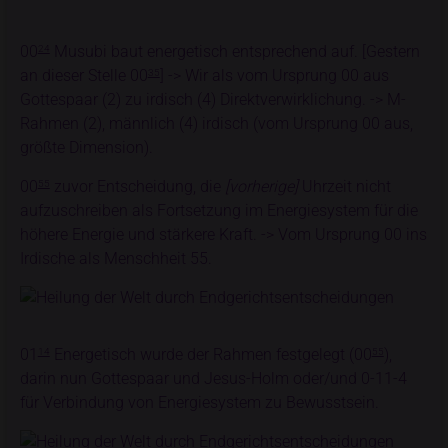
00
Musubi baut energetisch entsprechend auf. [Gestern
24
an dieser Stelle 00
] -> Wir als vom Ursprung 00 aus
35
Gottespaar (2) zu irdisch (4) Direktverwirklichung. -> M-
Rahmen (2), männlich (4) irdisch (vom Ursprung 00 aus,
größte Dimension).
00
zuvor Entscheidung, die
[vorherige]
Uhrzeit nicht
55
aufzuschreiben als Fortsetzung im Energiesystem für die
höhere Energie und stärkere Kraft. -> Vom Ursprung 00 ins
Irdische als Menschheit 55.
01
Energetisch wurde der Rahmen festgelegt (00
),
14
55
darin nun Gottespaar und Jesus-Holm oder/und 0-11-4
für Verbindung von Energiesystem zu Bewusstsein.