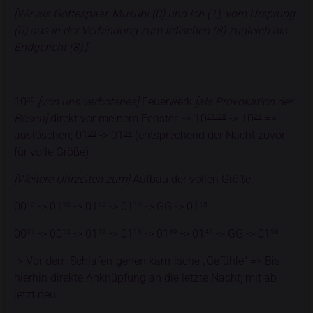
[Wir als Gottespaar, Musubi (0) und Ich (1), vom Ursprung
(0) aus in der Verbindung zum Irdischen (8) zugleich als
Endgericht (8):]
10
[von uns verbotenes]
Feuerwerk
[als Provokation der
20
Bösen]
direkt vor meinem Fenster: -> 10
-> 10
=>
27/28
28
auslöschen; 01
-> 01
(entsprechend der Nacht zuvor
23
34
für volle Größe)
[Weitere Uhrzeiten zum]
Aufbau der vollen Größe:
00
-> 01
-> 01
-> 01
-> GG -> 01
10
10
12
14
15
00
-> 00
-> 01
-> 01
-> 01
-> 01
-> GG -> 01
01
12
12
13
39
47
58
-> Vor dem Schlafen-gehen karmische „Gefühle“ => Bis
hierhin direkte Anknüpfung an die letzte Nacht; mit ab
jetzt neu.