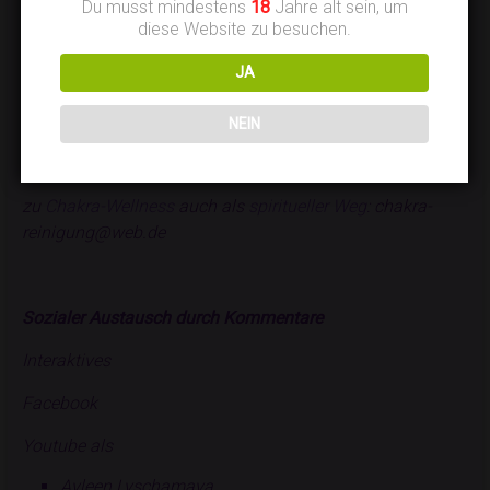
Du musst mindestens
18
Jahre alt sein, um
spiritual-master-ayleen@web.de
diese Website zu besuchen.
zum
Spirituellen Zentrum der Am-Ziel-Erleuchtung© ‒
JA
Kinder
‒:
spirituelles-zentrum-kinder@web.de
NEIN
zur
Psychotherapie
und
Persönlichkeitsentwicklung
:
dr.s-
h@web.de
zu
Chakra-Wellness
auch als
spiritueller Weg
:
chakra-
reinigung@web.de
Sozialer Austausch durch Kommentare
Interaktives
Facebook
Youtube als
Ayleen Lyschamaya