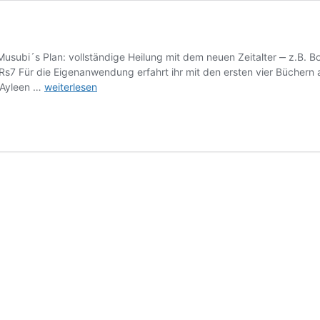
subi´s Plan: vollständige Heilung mit dem neuen Zeitalter ‒ z.B. Bo
QRs7 Für die Eigenanwendung erfahrt ihr mit den ersten vier Bücher
Neues
: Ayleen …
weiterlesen
Bewusstsein
für
jedermann